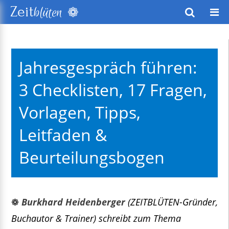
❁
Zeit
blüten
wusstes Leben
Jahresgespräch führen:
keitsentwicklung
3 Checklisten, 17 Fragen,
exte
Vorlagen, Tipps,
Leitfaden &
Beurteilungsbogen
❁
Burkhard Heidenberger
(ZEITBLÜTEN-Gründer,
Buchautor & Trainer) schreibt zum Thema