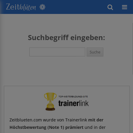
❁
Zeit
blüten
wusstes Leben
Suchbegriff eingeben:
keitsentwicklung
exte
Zeitblueten.com wurde von Trainerlink
mit der
Höchstbewertung (Note 1) prämiert
und in der