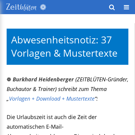
❁
Zeit
blüten
wusstes Leben
Abwesenheitsnotiz: 37
keitsentwicklung
Vorlagen & Mustertexte
exte
❁
Burkhard Heidenberger
(ZEITBLÜTEN-Gründer,
Buchautor & Trainer) schreibt zum Thema
„
Vorlagen + Download + Mustertexte
“:
Die Urlaubszeit ist auch die Zeit der
automatischen E-Mail-