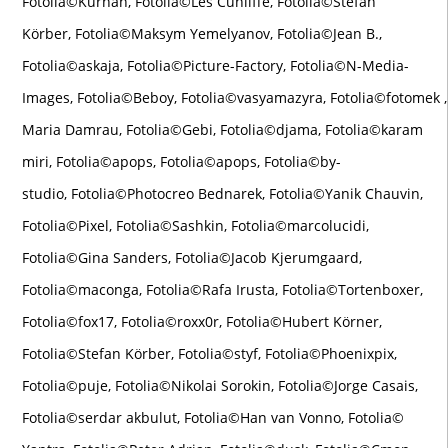
Fotolia©Kurhan, Fotolia©Les Cunliffe, Fotolia©Stefan
Körber, Fotolia©Maksym Yemelyanov, Fotolia©Jean B.,
Fotolia©askaja, Fotolia©Picture-Factory, Fotolia©N-Media-
Images, Fotolia©Beboy, Fotolia©vasyamazyra, Fotolia©fotomek ,
Maria Damrau, Fotolia©Gebi, Fotolia©djama, Fotolia©karam
miri, Fotolia©apops, Fotolia©apops, Fotolia©by-
studio, Fotolia©Photocreo Bednarek, Fotolia©Yanik Chauvin,
Fotolia©Pixel, Fotolia©Sashkin, Fotolia©marcolucidi,
Fotolia©Gina Sanders, Fotolia©Jacob Kjerumgaard,
Fotolia©maconga, Fotolia©Rafa Irusta, Fotolia©Tortenboxer,
Fotolia©fox17, Fotolia©roxx0r, Fotolia©Hubert Körner,
Fotolia©Stefan Körber, Fotolia©styf, Fotolia©Phoenixpix,
Fotolia©puje, Fotolia©Nikolai Sorokin, Fotolia©Jorge Casais,
Fotolia©serdar akbulut, Fotolia©Han van Vonno, Fotolia©