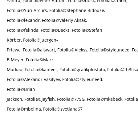
Yantra, Fotolia©Peter Adrian, Fotolia©dusk, Fotolia©Cmon,
Fotolia©Yuri Arcurs, Fotolia©Stéphane Bidouze,
Fotolia©lexandr, Fotolia©Valeriy Aksak,
Fotolia©felinda, Fotolia©Becks, Fotolia©Stefan
Körber, Fotolia©Juergen-
Priewe, Fotolia©alswart, Fotolia©Alekss, Fotolia©styleuneed, Fo
B.Meyer, Fotolia©Mark
Markau, Fotolia©kantver, Fotolia©grafikplusfoto, Fotolia©th3fisa,
Fotolia©Alexandr Vasilyev, Fotolia©styleuneed,
Fotolia©Brian
Jackson, Fotolia©jayfish, Fotolia©77SG, Fotolia©mkabeck, Fotol
Fotolia©mbolina, Fotolia©svetlana67