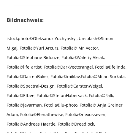
Bildnachweis:
istockphoto©Oleksandr Yuchynskyi, Unsplash©Simon
Migaj, Fotolia©Yuri Arcurs, Fotolia© Mr_Vector,
Fotolia©Stéphane Bidouze, Fotolia©Valeriy Aksak,
Fotolia©life_artist, Fotolia©DarkVectorangel, Fotolia©felinda,
Fotolia©DarrenBaker, Fotolia©miklav,Fotolia©Milan Surkala,
Fotolia©Spectral-Design, Fotolia©CarstenWeigel,
Fotolia©Efbee, Fotolia©StefanHabersack, Fotolia©Falk,
Fotolia©javarman, Fotolia©lu-photo, Fotolia© Anja Greiner
Adam, Fotolia©Elenathewise, Fotolia©nexusseven,
Fotolia©Andreas Haertle, Fotolia©Dreadlock,