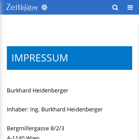
❁
Zeit
blüten
wusstes Leben
keitsentwicklung
IMPRESSUM
exte
Burkhard Heidenberger
Inhaber: Ing. Burkhard Heidenberger
Bergmillergasse 8/2/3
A-1140 Wien