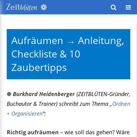
❁
Zeit
blüten
wusstes Leben
Aufräumen → Anleitung,
keitsentwicklung
Checkliste & 10
exte
Zaubertipps
❁
Burkhard Heidenberger
(ZEITBLÜTEN-Gründer,
Buchautor & Trainer) schreibt zum Thema „
Ordnen
+ Organisieren
“:
Richtig aufräumen
– wie soll das gehen? Wäre