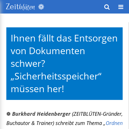
❁
Zeit
blüten
wusstes Leben
Ihnen fällt das Entsorgen
keitsentwicklung
von Dokumenten
exte
schwer?
„Sicherheitsspeicher“
müssen her!
❁
Burkhard Heidenberger
(ZEITBLÜTEN-Gründer,
Buchautor & Trainer) schreibt zum Thema „
Ordnen