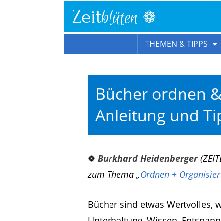
❁
Zeit
blüten
THEMEN & TIPPS
Bücher ordnen & 
Anleitung und Ti
❁
Burkhard Heidenberger
(ZEIT
zum Thema „
Ordnen + Organisier
Bücher sind etwas Wertvolles, w
Unterhaltung, Wissen, Entspan