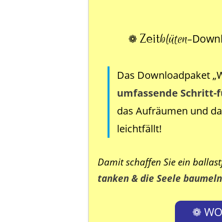
Zeit
blüten
❁
Down
–
Das Downloadpaket „W
umfassende Schritt-f
das Aufräumen und das
leichtfällt!
Damit schaffen Sie ein ballas
tanken & die Seele baumeln
❁ WO