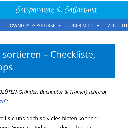
Entspannung & Entlastung
DOWNLOADS & KURSE
ÜBER MICH
ZEITBLÜT
sortieren – Checkliste,
pps
BLÜTEN-Gründer, Buchautor & Trainer) schreibt
en
“:
eil sie uns doch so vieles bieten können:
nung, Genuss. Und genau deshalb hat so