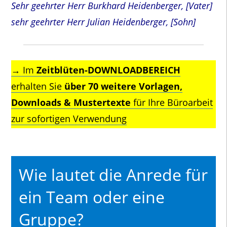
Sehr geehrter Herr Burkhard Heidenberger, [Vater]
sehr geehrter Herr Julian Heidenberger, [Sohn]
→ Im
Zeitblüten-DOWNLOADBEREICH
erhalten Sie
über 70 weitere Vorlagen,
Downloads & Mustertexte
für Ihre Büroarbeit
zur sofortigen Verwendung
Wie lautet die Anrede für
ein Team oder eine
Gruppe?