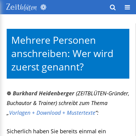
❁
Zeit
blüten
wusstes Leben
Mehrere Personen
keitsentwicklung
anschreiben: Wer wird
exte
zuerst genannt?
❁
Burkhard Heidenberger
(ZEITBLÜTEN-Gründer,
Buchautor & Trainer) schreibt zum Thema
„
Vorlagen + Download + Mustertexte
“:
Sicherlich haben Sie bereits einmal ein