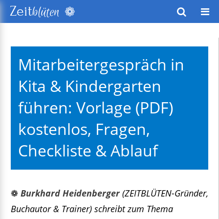
❁
Zeit
blüten
wusstes Leben
Mitarbeitergespräch in
keitsentwicklung
Kita & Kindergarten
exte
führen: Vorlage (PDF)
kostenlos, Fragen,
Checkliste & Ablauf
❁
Burkhard Heidenberger
(ZEITBLÜTEN-Gründer,
Buchautor & Trainer) schreibt zum Thema