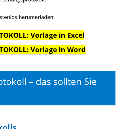
stenlos herunterladen:
KOLL: Vorlage in Excel
OKOLL: Vorlage in Word
okoll – das sollten Sie
olls