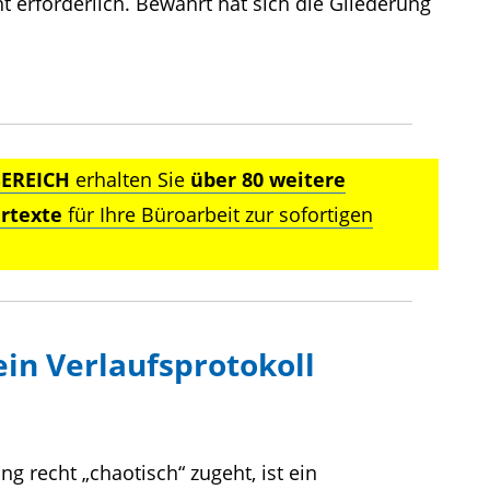
t erforderlich. Bewährt hat sich die Gliederung
EREICH
erhalten Sie
über 80 weitere
rtexte
für Ihre Büroarbeit zur sofortigen
ein Verlaufsprotokoll
g recht „chaotisch“ zugeht, ist ein