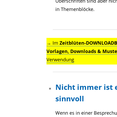
Überschriften sind aber nich
in Themenblöcke.
→ Im
Zeitblüten-DOWNLOADB
Vorlagen, Downloads & Muste
Verwendung
Nicht immer ist 
sinnvoll
Wenn es in einer Besprechun