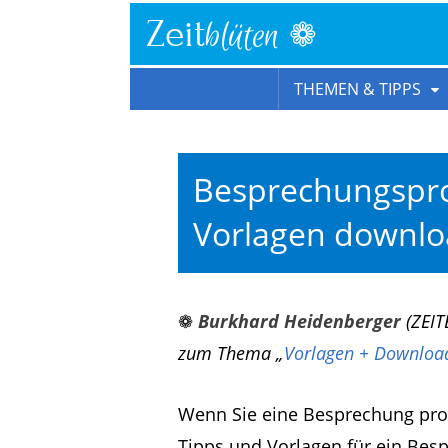
❁
Zeit
blüten
THEMEN & TIPPS
Besprechungspro
Vorlagen downl
❁
Burkhard Heidenberger
(ZEIT
zum Thema „
Vorlagen + Download
Wenn Sie eine Besprechung pro
Tipps und Vorlagen für ein Bes