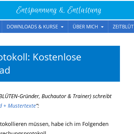
Entspannung & Entlastung
DOWNLOADS & KURSE
ÜBER MICH
ZEITBLÜT
tokoll: Kostenlose
oad
BLÜTEN-Gründer, Buchautor & Trainer) schreibt
 + Mustertexte
“:
tokollieren müssen, habe ich im Folgenden
prechungsprotokoll.