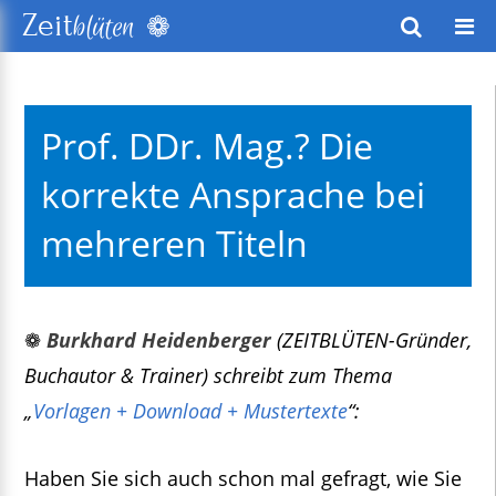
❁
Zeit
blüten
wusstes Leben
Prof. DDr. Mag.? Die
keitsentwicklung
korrekte Ansprache bei
exte
mehreren Titeln
❁
Burkhard Heidenberger
(ZEITBLÜTEN-Gründer,
Buchautor & Trainer) schreibt zum Thema
„
Vorlagen + Download + Mustertexte
“:
Haben Sie sich auch schon mal gefragt, wie Sie