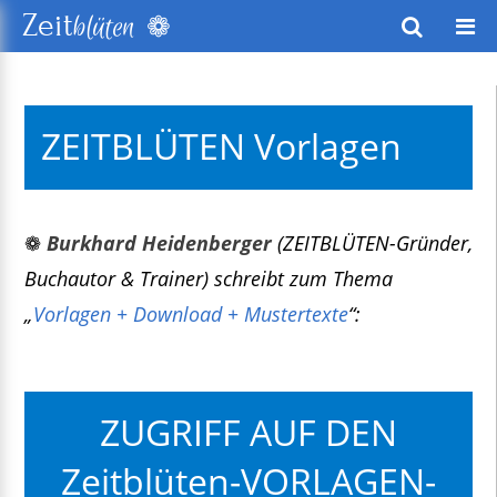
❁
Zeit
blüten
wusstes Leben
ZEITBLÜTEN Vorlagen
keitsentwicklung
exte
❁
Burkhard Heidenberger
(ZEITBLÜTEN-Gründer,
Buchautor & Trainer) schreibt zum Thema
„
Vorlagen + Download + Mustertexte
“:
ZUGRIFF AUF DEN
Zeitblüten-VORLAGEN-