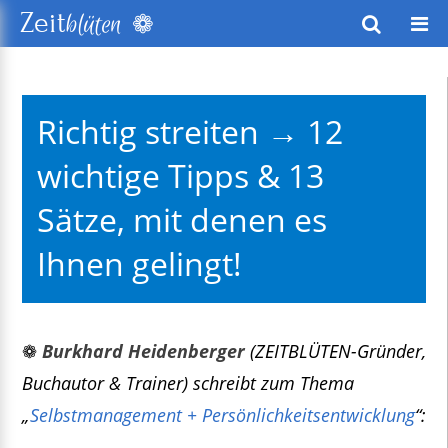
❁
Zeit
blüten
wusstes Leben
Richtig streiten → 12
keitsentwicklung
wichtige Tipps & 13
exte
Sätze, mit denen es
Ihnen gelingt!
❁
Burkhard Heidenberger
(ZEITBLÜTEN-Gründer,
Buchautor & Trainer) schreibt zum Thema
„
Selbstmanagement + Persönlichkeitsentwicklung
“: