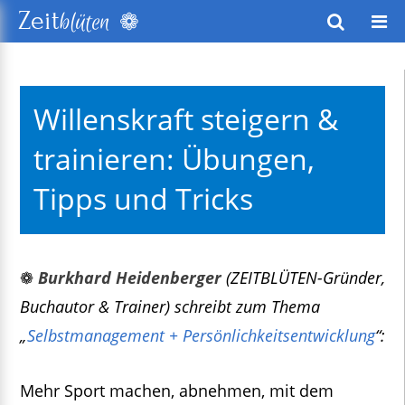
❁
Zeit
blüten
wusstes Leben
Willenskraft steigern &
keitsentwicklung
trainieren: Übungen,
exte
Tipps und Tricks
❁
Burkhard Heidenberger
(ZEITBLÜTEN-Gründer,
Buchautor & Trainer) schreibt zum Thema
„
Selbstmanagement + Persönlichkeitsentwicklung
“:
Mehr Sport machen, abnehmen, mit dem