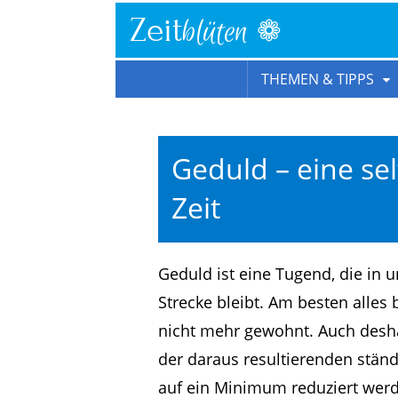
❁
Zeit
blüten
THEMEN & TIPPS
Geduld – eine se
Zeit
Geduld ist eine Tugend, die in 
Strecke bleibt. Am besten alle
nicht mehr gewohnt. Auch desha
der daraus resultierenden ständ
auf ein Minimum reduziert wer