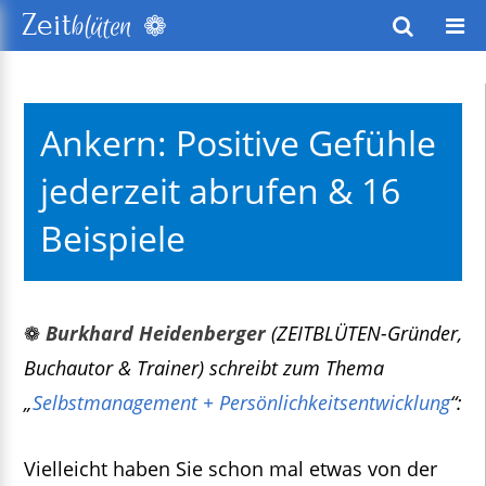
❁
Zeit
blüten
wusstes Leben
Ankern: Positive Gefühle
keitsentwicklung
jederzeit abrufen & 16
exte
Beispiele
❁
Burkhard Heidenberger
(ZEITBLÜTEN-Gründer,
Buchautor & Trainer) schreibt zum Thema
„
Selbstmanagement + Persönlichkeitsentwicklung
“:
Vielleicht haben Sie schon mal etwas von der