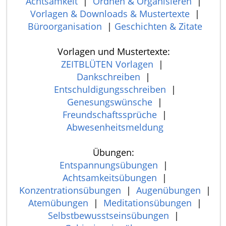
Achtsamkeit
|
Ordnen & Organisieren
|
Vorlagen & Downloads & Mustertexte
|
Büroorganisation
|
Geschichten & Zitate
Vorlagen und Mustertexte:
ZEITBLÜTEN Vorlagen
|
Dankschreiben
|
Entschuldigungsschreiben
|
Genesungswünsche
|
Freundschaftssprüche
|
Abwesenheitsmeldung
Übungen:
Entspannungsübungen
|
Achtsamkeitsübungen
|
Konzentrationsübungen
|
Augenübungen
|
Atemübungen
|
Meditationsübungen
|
Selbstbewusstseinsübungen
|