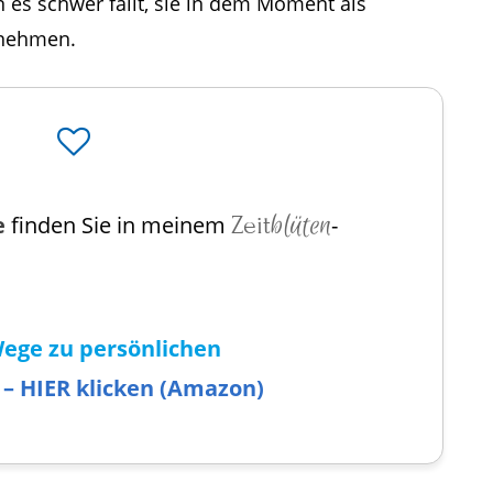
 es schwer fällt, sie in dem Moment als
unehmen.
blüten
e
finden Sie in meinem
Zeit
-
ege zu persönlichen
– HIER klicken (Amazon)