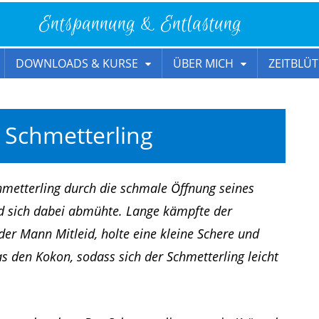
Entspannung & Entlastung
DOWNLOADS & KURSE
ÜBER MICH
ZEITBLÜT
 Schmetterling
hmetterling durch die schmale Öffnung seines
d sich dabei abmühte. Lange kämpfte der
der Mann Mitleid, holte eine kleine Schere und
as den Kokon, sodass sich der Schmetterling leicht