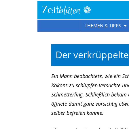
❁
Zeit
blüten
THEMEN & TIPPS
Der verkrüppelte
Ein Mann beobachtete, wie ein Sc
Kokons zu schlüpfen versuchte un
Schmetterling. Schließlich bekam 
öffnete damit ganz vorsichtig etw
selber befreien konnte.