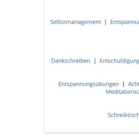
Selbstmanagement
|
Entspannu
Dankschreiben
|
Entschuldigun
Entspannungsübungen
|
Ach
Meditations
Schreibtis