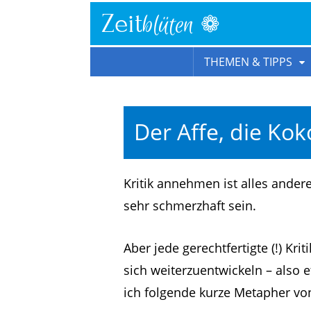
❁
Zeit
blüten
THEMEN & TIPPS
Der Affe, die Ko
Kritik annehmen ist alles ander
sehr schmerzhaft sein.
Aber jede gerechtfertigte (!) Kri
sich weiterzuentwickeln – also
ich folgende kurze Metapher vo