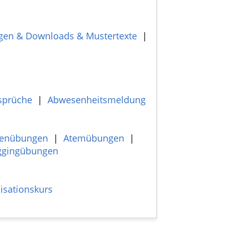
gen & Downloads & Mustertexte
|
sprüche
|
Abwesenheitsmeldung
enübungen
|
Atemübungen
|
ggingübungen
isationskurs