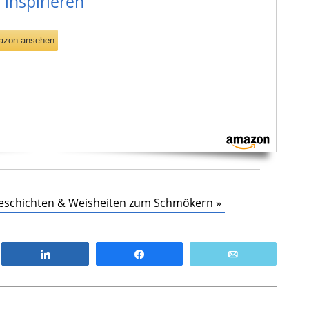
 inspirieren
azon ansehen
 Geschichten & Weisheiten zum Schmökern »
n
Teilen
Teilen
E-Mail