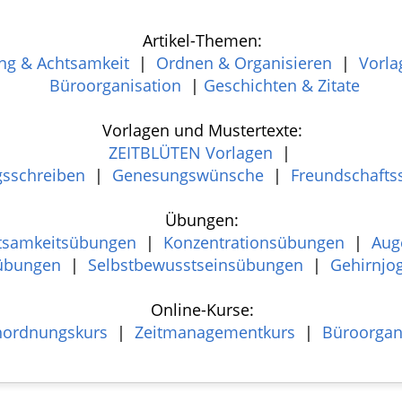
Artikel-Themen:
ng & Achtsamkeit
|
Ordnen & Organisieren
|
Vorla
Büroorganisation
|
Geschichten & Zitate
Vorlagen und Mustertexte:
ZEITBLÜTEN Vorlagen
|
gsschreiben
|
Genesungswünsche
|
Freundschafts
Übungen:
tsamkeitsübungen
|
Konzentrationsübungen
|
Aug
übungen
|
Selbstbewusstseinsübungen
|
Gehirnjo
Online-Kurse:
chordnungskurs
|
Zeitmanagementkurs
|
Büroorgan