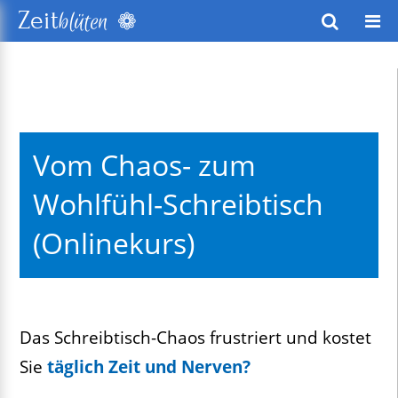
❁
Zeit
blüten
wusstes Leben
keitsentwicklung
Vom Chaos- zum
exte
Wohlfühl-Schreibtisch
(Onlinekurs)
Das Schreibtisch-Chaos frustriert und kostet
Sie
täglich Zeit und Nerven?