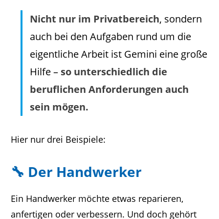
Unterhaltungen führen, Fragen stellen
Nicht nur im Privatbereich
, sondern
oder sich beraten lassen.
auch bei den Aufgaben rund um die
Stellen Sie sich Gemini wie einen
sehr
eigentliche Arbeit ist Gemini eine große
intelligenten, freundlichen und
Hilfe –
so unterschiedlich die
geduldigen Assistenten vor
,
der Sie bei
beruflichen Anforderungen auch
fast allem und zu jeder Zeit
sein mögen.
unterstützen kann.
Hier nur drei Beispiele:
🔧 Der Handwerker
Ein Handwerker möchte etwas reparieren,
anfertigen oder verbessern. Und doch gehört